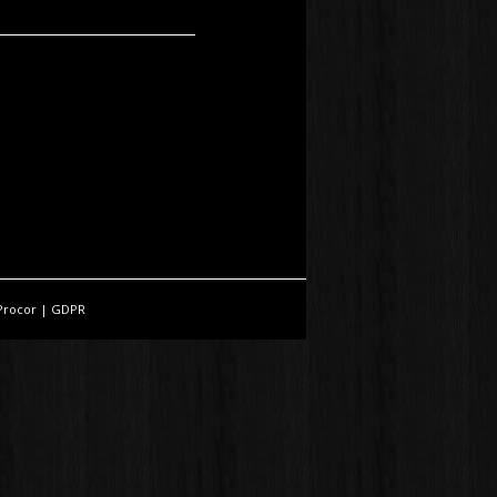
Procor
|
GDPR