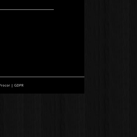
Procor
|
GDPR