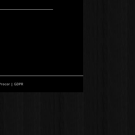
Procor
|
GDPR