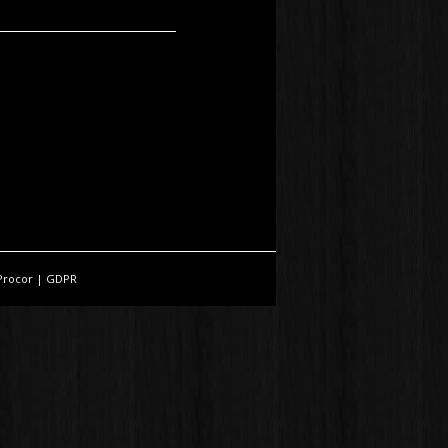
Procor
|
GDPR