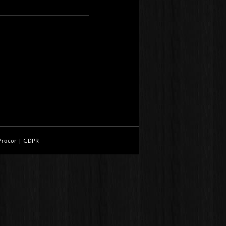
Procor
|
GDPR