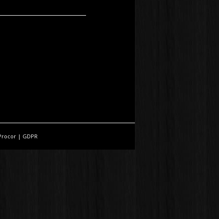
Procor
|
GDPR